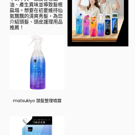
油、產生異味並導致髮根
扁塌。想要在初夏維持仙
氣飄飄的清爽秀髮，為您
介紹頭髮、頭皮護理用品
推薦！
matsukiyo 頭髮整理噴霧