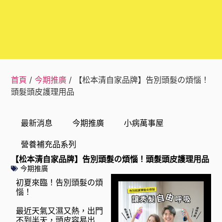
首頁
/
今期推廣
/ 【松本清自家品牌】告別頭髮の煩惱！
頭髮頭皮護理用品
最新消息
今期推廣
小病萬事屋
營養補充品系列
【松本清自家品牌】告別頭髮の煩惱！頭髮頭皮護理用品
今期推廣
初夏來臨！告別頭髮の煩
惱！
最近天氣又濕又熱，出門
不到半天，頭皮容易出