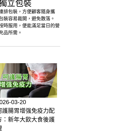
. 獨立包裝
連排包裝，方便顧客隨身攜
包裝容易裁開，避免散落。
按時服用，便能滿足當日的營
充品所需。
026-03-20
呵護腸胃增强免疫力配
方：新年大飲大食後護
理