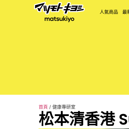
人氣商品
最
首頁
/ 健康專研室
松本清香港 Sup