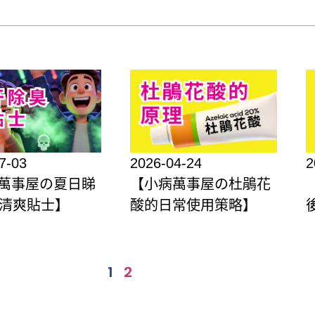
7-03
2026-04-24
2
萬事屋の夏日睇
【小病萬事屋の杜鵑花
W清爽貼士】
酸的日常使用策略】
1
2