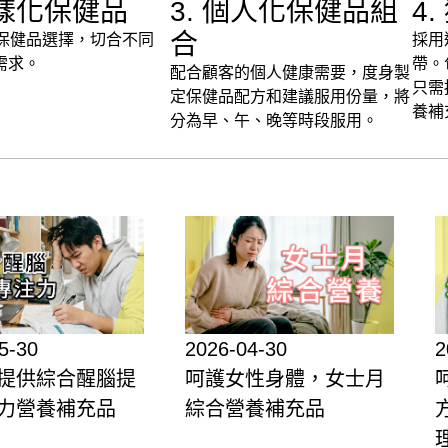
多樣化保健品
3. 個人化保健品組
4
合
種保健品選擇，切合不同
採用
需求。
帶。
配合顧客的個人健康需要，度身製
只需
定保健品配方和建議服用份量，將
養補
分為早、午、晚等時段服用。
5-30
2026-04-30
2
提供綜合醒腦提
呵護女性身體，女士月
力營養補充品
綜合營養補充品