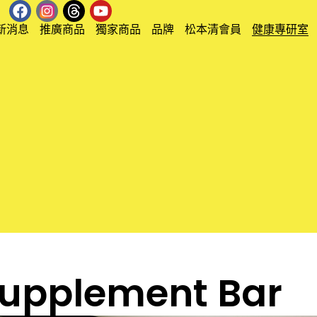
新消息
推廣商品
獨家商品
品牌
松本清會員
健康專研室
plement Bar​