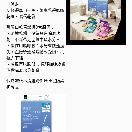
「偷走」！
唔怪得每日一醒，總喺覺得喉嚨
乾痛、嘴唇乾裂。
瞓醒口乾舌燥嘅3大原因：
・環境乾燥：冷氣具有除濕功
能，不斷帶走空氣中嘅水分。
・慣性用嘴呼吸：水分會快速流
失，直接導致喉嚨黏膜受損、抵
抗力下降！
・冷風直吹臉部 ：瘋狂加速皮膚
與黏膜嘅水分蒸發。
快啲嚟松本清選購你嘅睡眠防護
神隊友！