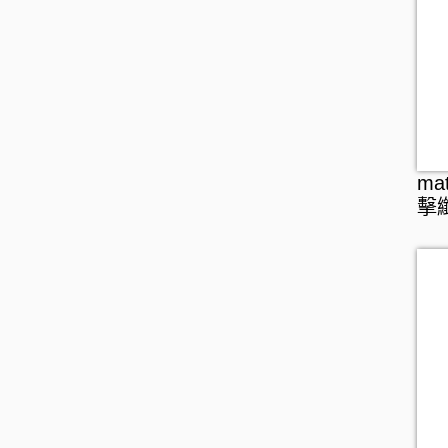
假牙護理
ma
擊纖