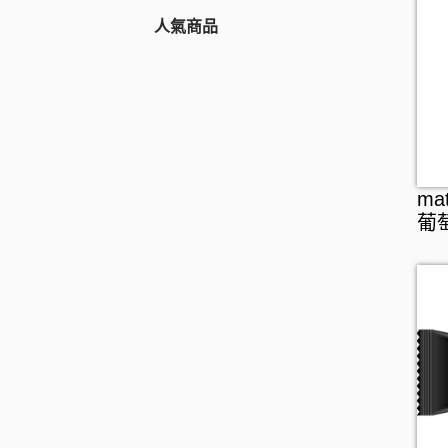
人氣商品
THE RETINOTIME
醫藥品
THE RETINOTIME
化妝品
保健食品
WHITE
日用品
養生保健
彩妝
W/M AAA
食品
營養補充
唇妝及護理
家居用品
RECiPEO
維他命
化妝工具及配件
家居清潔
零食及甜點
ma
REPLICA NOTES
美肌保健
洗顏潔面
衛生用品
飲品
葡
MQURE
纖體塑身
面部護理
廚房用品
罐頭及乾貨
KNOWLEDGE
運動營養補充
面膜
廚具清潔
麵食及調味醬料
Nake
腸道健康
防曬
浴室清潔
CONCRED
逆齡抗老
卸妝
衣洗用品
WASHBLACK
皮膚護理
男士護膚
醫療用品
HITS DIFFERENT