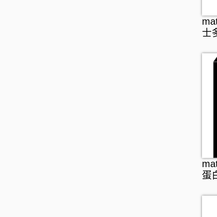
急救護理
個人護理
介護用品
BEAUSTER
ma
防疫口罩
身體護理
貼身衣物
保暖用品
INJESK
士
隱形眼鏡護理
沐浴產品
手部護理
嬰兒用品
SKIO
消毒清潔
潤膚產品
足部護理
寵物產品
止汗香體
頭髮護理
頭髮造型
頭髮配件
口腔護理
牙刷
女士衛生護理
ma
牙膏
男士剃鬚用品
蛋
牙線
漱口水