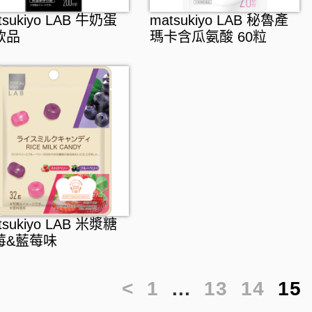
tsukiyo LAB 牛奶蛋
matsukiyo LAB 秘魯產
飲品
瑪卡含瓜氨酸 60粒
tsukiyo LAB 米漿糖
莓&藍莓味
<
1
...
13
14
15