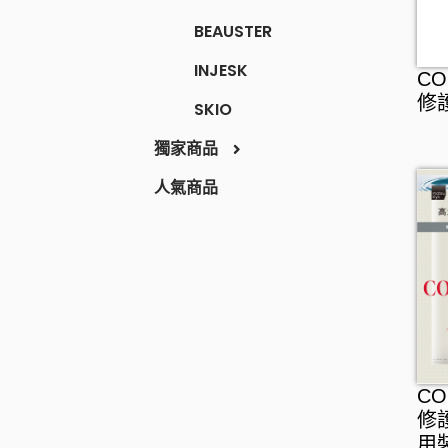
BEAUSTER
INJESK
C
修
SKIO
獨家商品
人氣商品
醫藥品
化妝品
保健食品
日用品
養生保健
彩妝
食品
營養補充
唇妝及護理
家居用品
維他命
化妝工具及配件
家居清潔
零食及甜點
美肌保健
洗顏潔面
衛生用品
飲品
C
修
纖體塑身
面部護理
廚房用品
罐頭及乾貨
用