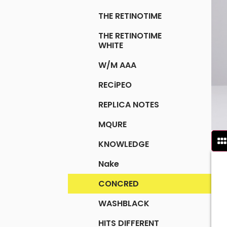
THE RETINOTIME
THE RETINOTIME
WHITE
W/M AAA
RECiPEO
REPLICA NOTES
MQURE
KNOWLEDGE
Nake
CONCRED
WASHBLACK
HITS DIFFERENT