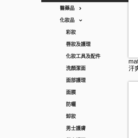
THE RETINOTIME
醫藥品
THE RETINOTIME
化妝品
保健食品
WHITE
養生保健
彩妝
W/M AAA
營養補充
唇妝及護理
RECiPEO
維他命
化妝工具及配件
ma
REPLICA NOTES
美肌保健
洗顏潔面
汗
MQURE
纖體塑身
面部護理
KNOWLEDGE
運動營養補充
面膜
Nake
腸道健康
防曬
CONCRED
逆齡抗老
卸妝
WASHBLACK
皮膚護理
男士護膚
HITS DIFFERENT