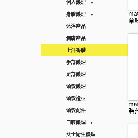
急救護理
個人護理
BEAUSTER
ma
防疫口罩
身體護理
INJESK
草
隱形眼鏡護理
沐浴產品
SKIO
消毒清潔
潤膚產品
止汗香體
手部護理
足部護理
頭髮護理
頭髮造型
ma
頭髮配件
體
口腔護理
牙刷
女士衛生護理