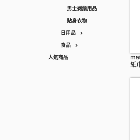
牙膏
男士剃鬚用品
牙線
貼身衣物
日用品
漱口水
食品
假牙護理
家居用品
人氣商品
家居清潔
零食及甜點
ma
紙巾
衛生用品
飲品
廚房用品
罐頭及乾貨
廚具清潔
麵食及調味醬料
浴室清潔
衣洗用品
醫療用品