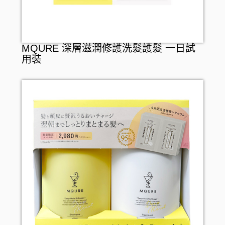
MQURE 深層滋潤修護洗髮護髮 一日試
用裝