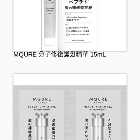
漱口水
介護用品
假牙護理
保暖用品
嬰兒用品
寵物產品
MQURE 分子修復護髮精華 15mL