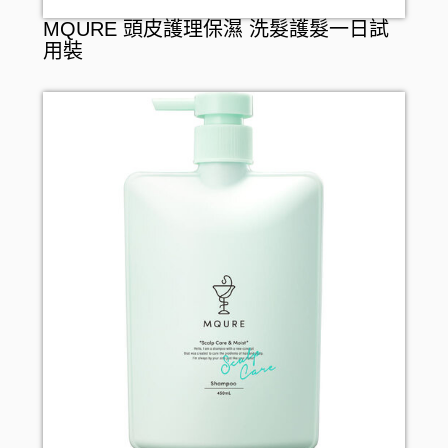
MQURE 頭皮護理保濕 洗髮護髮一日試
用裝