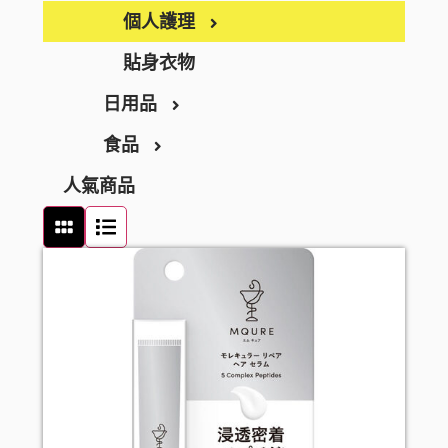
BEAUSTER
急救護理
個人護理
INJESK
防疫口罩
身體護理
貼身衣物
SKIO
日用品
隱形眼鏡護理
沐浴產品
手部護理
食品
消毒清潔
潤膚產品
足部護理
家居用品
人氣商品
止汗香體
頭髮護理
家居清潔
零食及甜點
頭髮造型
衛生用品
飲品
頭髮配件
廚房用品
罐頭及乾貨
口腔護理
廚具清潔
麵食及調味醬料
牙刷
女士衛生護理
浴室清潔
牙膏
男士剃鬚用品
衣洗用品
牙線
醫療用品