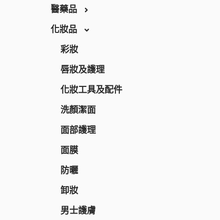
THE RETINOTIME
醫藥品
THE RETINOTIME WHITE
化妝品
保健食品
W/M AAA
養生保健
彩妝
RECiPEO
營養補充
唇妝及護理
REPLICA NOTES
維他命
化妝工具及配件
MQURE
美肌保健
洗顏潔面
KNOWLEDGE
纖體塑身
面部護理
Nake
運動營養補充
面膜
CONCRED
腸道健康
防曬
WASHBLACK
逆齡抗老
卸妝
HITS DIFFERENT
皮膚護理
男士護膚