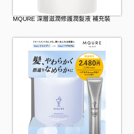
MQURE 深層滋潤修護潤髮液 補充裝