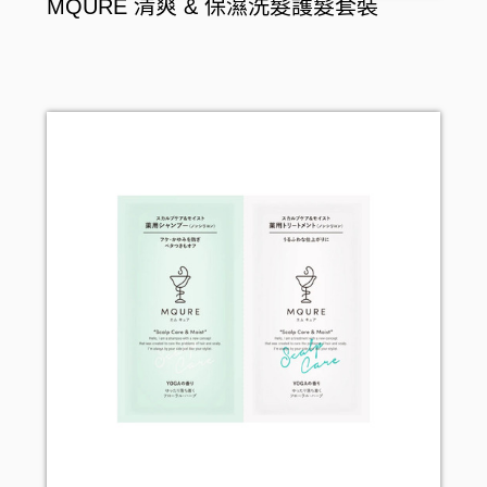
MQURE 清爽 & 保濕洗髮護髮套裝