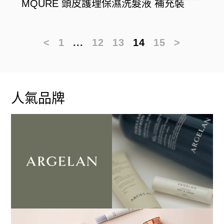
MQURE 頭皮護理保濕洗髮液 補充裝
<
1
...
12
13
14
15
>
人氣品牌