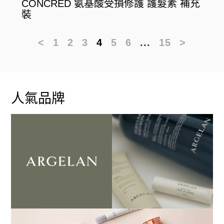
CONCRED 氨基酸受損修護 護髮素 補充
裝
<
1
2
3
4
5
6
...
15
>
人氣品牌