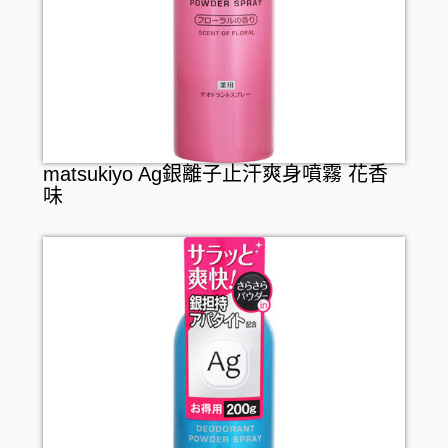
漱口水
介護用品
假牙護理
保暖用品
嬰兒用品
寵物產品
matsukiyo Ag銀離子止汗爽身噴霧 花香
味