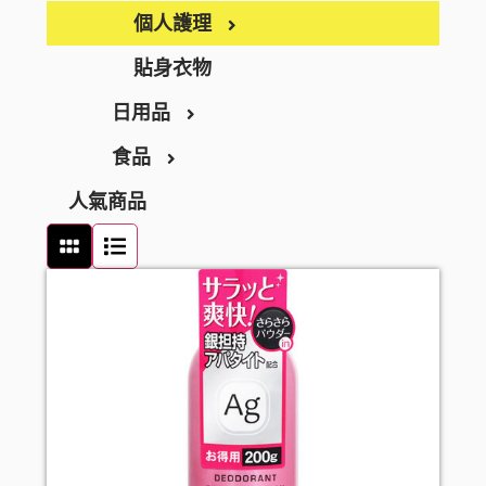
BEAUSTER
急救護理
個人護理
INJESK
防疫口罩
身體護理
貼身衣物
SKIO
日用品
隱形眼鏡護理
沐浴產品
手部護理
食品
消毒清潔
潤膚產品
足部護理
家居用品
人氣商品
止汗香體
頭髮護理
家居清潔
零食及甜點
頭髮造型
衛生用品
飲品
頭髮配件
廚房用品
罐頭及乾貨
口腔護理
廚具清潔
麵食及調味醬料
牙刷
女士衛生護理
浴室清潔
牙膏
男士剃鬚用品
衣洗用品
牙線
醫療用品