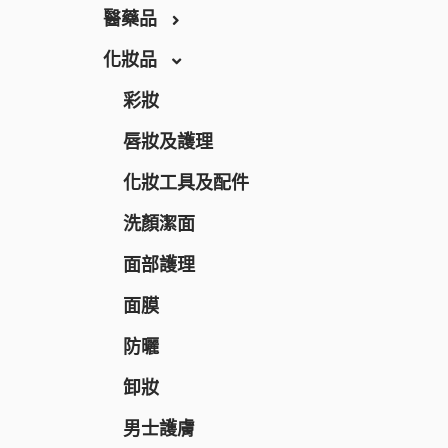
THE RETINOTIME
醫藥品
THE RETINOTIME WHITE
化妝品
保健食品
W/M AAA
養生保健
彩妝
RECiPEO
營養補充
唇妝及護理
REPLICA NOTES
維他命
化妝工具及配件
MQURE
美肌保健
洗顏潔面
KNOWLEDGE
纖體塑身
面部護理
Nake
運動營養補充
面膜
CONCRED
腸道健康
防曬
WASHBLACK
逆齡抗老
卸妝
HITS DIFFERENT
皮膚護理
男士護膚