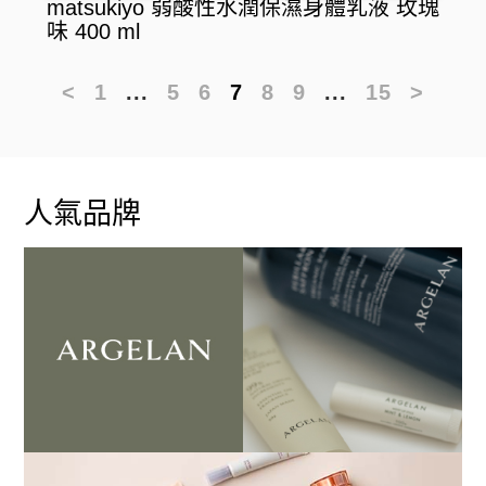
matsukiyo 弱酸性水潤保濕身體乳液 玫瑰
味 400 ml
<
1
...
5
6
7
8
9
...
15
>
人氣品牌