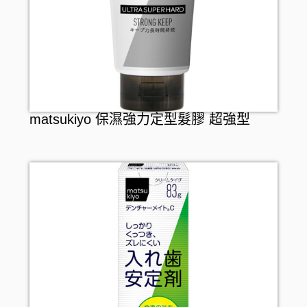
漱口水
介護用品
假牙護理
保暖用品
嬰兒用品
寵物產品
matsukiyo 保濕強力定型髮膠 超強型