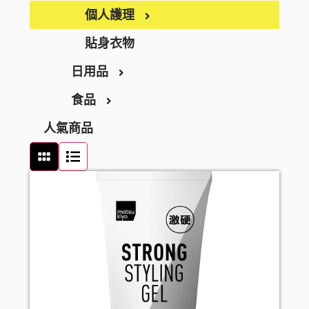
BEAUSTER
急救護理
個人護理
INJESK
防疫口罩
身體護理
貼身衣物
SKIO
日用品
隱形眼鏡護理
沐浴產品
手部護理
食品
消毒清潔
潤膚產品
足部護理
家居用品
人氣商品
止汗香體
頭髮護理
家居清潔
零食及甜點
頭髮造型
衛生用品
飲品
頭髮配件
廚房用品
罐頭及乾貨
口腔護理
廚具清潔
麵食及調味醬料
牙刷
女士衛生護理
浴室清潔
牙膏
男士剃鬚用品
衣洗用品
牙線
醫療用品