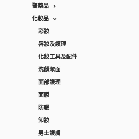
THE RETINOTIME
醫藥品
THE RETINOTIME WHITE
化妝品
保健食品
W/M AAA
養生保健
彩妝
RECiPEO
營養補充
唇妝及護理
REPLICA NOTES
維他命
化妝工具及配件
MQURE
美肌保健
洗顏潔面
KNOWLEDGE
纖體塑身
面部護理
Nake
運動營養補充
面膜
CONCRED
腸道健康
防曬
WASHBLACK
逆齡抗老
卸妝
HITS DIFFERENT
皮膚護理
男士護膚