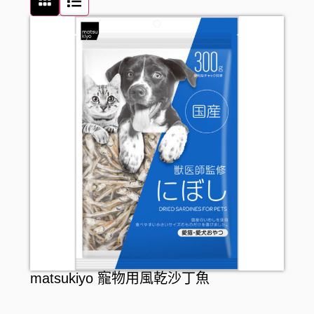
頭髮配件
飲品
口腔護理
罐頭及乾貨
牙刷
女士衛生護理
麵食及調味醬料
牙膏
男士剃鬚用品
牙線
漱口水
假牙護理
matsukiyo 寵物用風乾沙丁魚