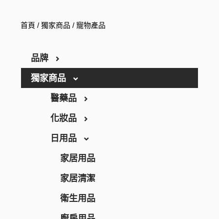
首頁
/
獨家商品
/ 寵物產品
品牌
獨家商品
ARGELAN
THE RETINOTIME
醫藥品
THE RETINOTIME WHITE
化妝品
保健食品
W/M AAA
日用品
養生保健
彩妝
RECiPEO
營養補充
唇妝及護理
家居用品
REPLICA NOTES
維他命
化妝工具及配件
家居清潔
MQURE
美肌保健
洗顏潔面
衛生用品
KNOWLEDGE
纖體塑身
面部護理
廚房用品