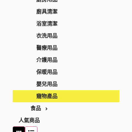
Nake
運動營養補充
面膜
廚具清潔
CONCRED
腸道健康
防曬
浴室清潔
WASHBLACK
逆齡抗老
卸妝
衣洗用品
HITS DIFFERENT
皮膚護理
男士護膚
醫療用品
BEAUSTER
急救護理
個人護理
介護用品
INJESK
防疫口罩
身體護理
貼身衣物
保暖用品
SKIO
隱形眼鏡護理
沐浴產品
手部護理
嬰兒用品
消毒清潔
潤膚產品
足部護理
寵物產品
食品
止汗香體
頭髮護理
人氣商品
頭髮造型
零食及甜點