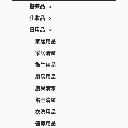
THE RETINOTIME
醫藥品
THE RETINOTIME WHITE
化妝品
保健食品
W/M AAA
日用品
養生保健
彩妝
RECiPEO
營養補充
唇妝及護理
家居用品
REPLICA NOTES
維他命
化妝工具及配件
家居清潔
MQURE
美肌保健
洗顏潔面
衛生用品
KNOWLEDGE
纖體塑身
面部護理
廚房用品
Nake
運動營養補充
面膜
廚具清潔
CONCRED
腸道健康
防曬
浴室清潔
WASHBLACK
逆齡抗老
卸妝
衣洗用品
HITS DIFFERENT
皮膚護理
男士護膚
醫療用品