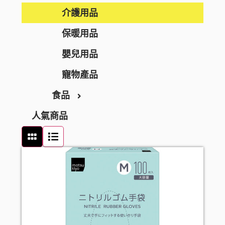
BEAUSTER
急救護理
個人護理
介護用品
INJESK
防疫口罩
身體護理
貼身衣物
保暖用品
SKIO
隱形眼鏡護理
沐浴產品
手部護理
嬰兒用品
消毒清潔
潤膚產品
足部護理
寵物產品
食品
止汗香體
頭髮護理
人氣商品
頭髮造型
零食及甜點
頭髮配件
飲品
口腔護理
罐頭及乾貨
牙刷
女士衛生護理
麵食及調味醬料
牙膏
男士剃鬚用品
牙線