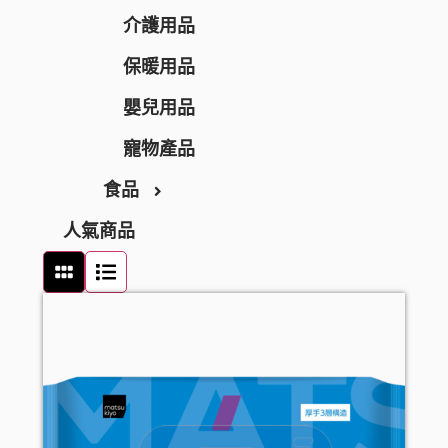
BEAUSTER
急救護理
個人護理
介護用品
INJESK
防疫口罩
身體護理
貼身衣物
保暖用品
SKIO
隱形眼鏡護理
沐浴產品
手部護理
嬰兒用品
消毒清潔
潤膚產品
足部護理
寵物產品
食品
止汗香體
頭髮護理
人氣商品
頭髮造型
零食及甜點
頭髮配件
飲品
口腔護理
罐頭及乾貨
牙刷
女士衛生護理
麵食及調味醬料
牙膏
男士剃鬚用品
牙線