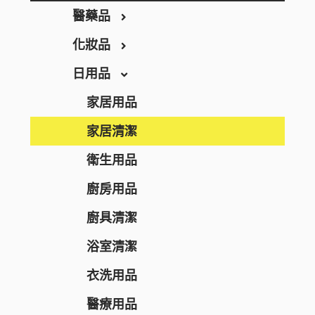
THE RETINOTIME
醫藥品
THE RETINOTIME WHITE
化妝品
保健食品
W/M AAA
日用品
養生保健
彩妝
RECiPEO
營養補充
唇妝及護理
家居用品
REPLICA NOTES
維他命
化妝工具及配件
家居清潔
MQURE
美肌保健
洗顏潔面
衛生用品
KNOWLEDGE
纖體塑身
面部護理
廚房用品
Nake
運動營養補充
面膜
廚具清潔
CONCRED
腸道健康
防曬
浴室清潔
WASHBLACK
逆齡抗老
卸妝
衣洗用品
HITS DIFFERENT
皮膚護理
男士護膚
醫療用品