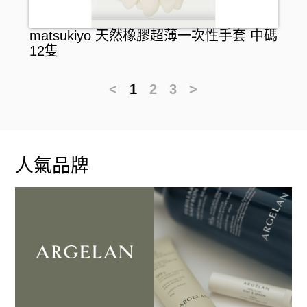
matsukiyo 天然橡膠超薄一次性手套 中碼
12隻
<
1
2
3
>
人氣品牌