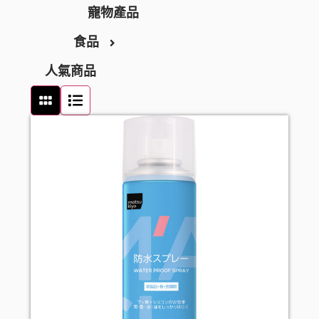
消毒清潔
潤膚產品
足部護理
寵物產品
食品
止汗香體
頭髮護理
人氣商品
頭髮造型
零食及甜點
頭髮配件
飲品
口腔護理
罐頭及乾貨
牙刷
女士衛生護理
麵食及調味醬料
牙膏
男士剃鬚用品
牙線
漱口水
假牙護理