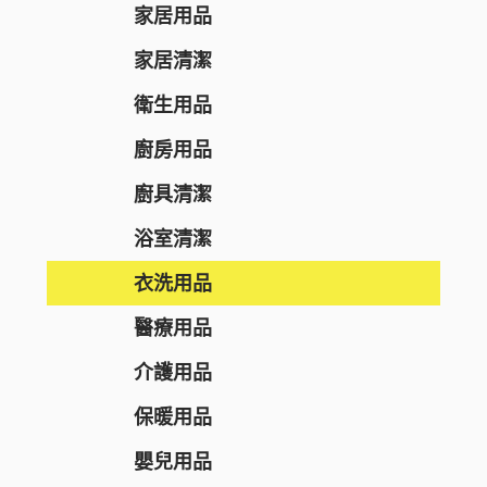
RECiPEO
營養補充
唇妝及護理
家居用品
REPLICA NOTES
維他命
化妝工具及配件
家居清潔
MQURE
美肌保健
洗顏潔面
衛生用品
KNOWLEDGE
纖體塑身
面部護理
廚房用品
Nake
運動營養補充
面膜
廚具清潔
CONCRED
腸道健康
防曬
浴室清潔
WASHBLACK
逆齡抗老
卸妝
衣洗用品
HITS DIFFERENT
皮膚護理
男士護膚
醫療用品
BEAUSTER
急救護理
個人護理
介護用品
INJESK
防疫口罩
身體護理
貼身衣物
保暖用品
SKIO
隱形眼鏡護理
沐浴產品
手部護理
嬰兒用品