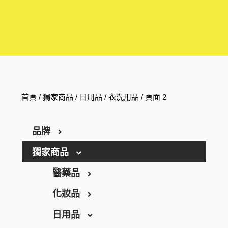
首頁
/
獨家商品
/
日用品
/
衣洗用品
/ 頁面 2
品牌
獨家商品
ARGELAN
THE RETINOTIME
醫藥品
THE RETINOTIME WHITE
化妝品
保健食品
W/M AAA
日用品
養生保健
彩妝