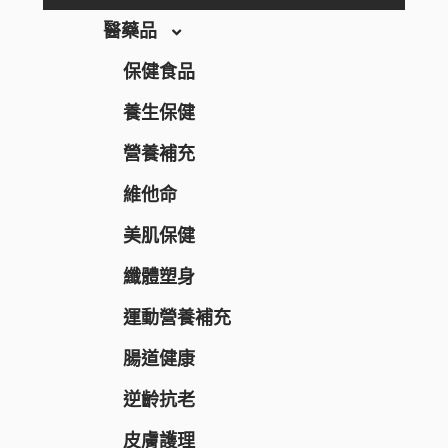
THE RETINOTIME
醫藥品
THE RETINOTIME WHITE
保健食品
W/M AAA
養生保健
RECiPEO
營養補充
REPLICA NOTES
維他命
MQURE
美肌保健
KNOWLEDGE
纖體塑身
Nake
運動營養補充
CONCRED
腸道健康
WASHBLACK
逆齡抗老
HITS DIFFERENT
皮膚護理