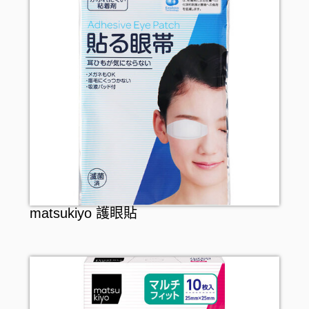
防曬
浴室清潔
卸妝
衣洗用品
男士護膚
醫療用品
個人護理
介護用品
身體護理
貼身衣物
保暖用品
沐浴產品
手部護理
嬰兒用品
潤膚產品
足部護理
寵物產品
matsukiyo 護眼貼
止汗香體
頭髮護理
頭髮造型
頭髮配件
口腔護理