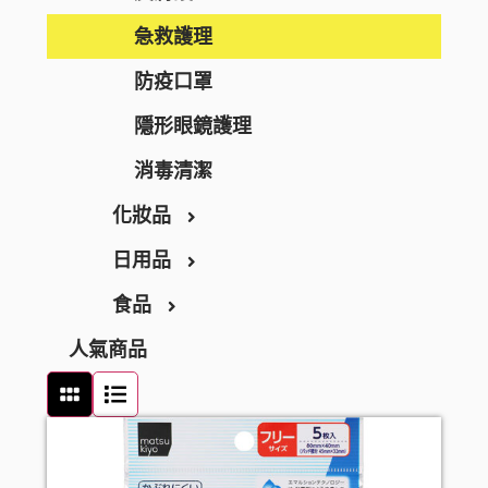
BEAUSTER
急救護理
INJESK
防疫口罩
SKIO
隱形眼鏡護理
消毒清潔
化妝品
日用品
彩妝
食品
唇妝及護理
家居用品
人氣商品
化妝工具及配件
家居清潔
零食及甜點
洗顏潔面
衛生用品
飲品
面部護理
廚房用品
罐頭及乾貨
面膜
廚具清潔
麵食及調味醬料