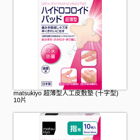
牙刷
女士衛生護理
牙膏
男士剃鬚用品
牙線
漱口水
假牙護理
matsukiyo 超薄型人工皮敷墊 (十字型)
10片