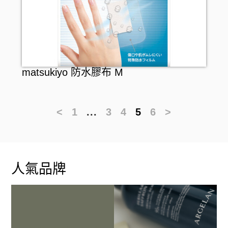
matsukiyo 防水膠布 M
<
1
...
3
4
5
6
>
人氣品牌