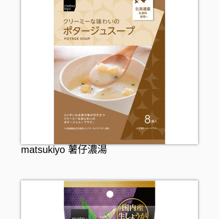
INJESK
防疫口罩
身體護理
貼身衣物
保暖用品
SKIO
隱形眼鏡護理
沐浴產品
手部護理
嬰兒用品
消毒清潔
潤膚產品
足部護理
寵物產品
止汗香體
頭髮護理
頭髮造型
頭髮配件
口腔護理
matsukiyo 薯仔濃湯
牙刷
女士衛生護理
牙膏
男士剃鬚用品
牙線
漱口水