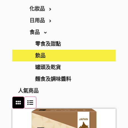
THE RETINOTIME WHITE
化妝品
保健食品
W/M AAA
日用品
養生保健
彩妝
RECiPEO
食品
營養補充
唇妝及護理
家居用品
REPLICA NOTES
維他命
化妝工具及配件
家居清潔
零食及甜點
MQURE
美肌保健
洗顏潔面
衛生用品
飲品
KNOWLEDGE
纖體塑身
面部護理
廚房用品
罐頭及乾貨
Nake
運動營養補充
面膜
廚具清潔
麵食及調味醬料
人氣商品
CONCRED
腸道健康
防曬
浴室清潔
WASHBLACK
逆齡抗老
卸妝
衣洗用品
HITS DIFFERENT
皮膚護理
男士護膚
醫療用品
BEAUSTER
急救護理
個人護理
介護用品