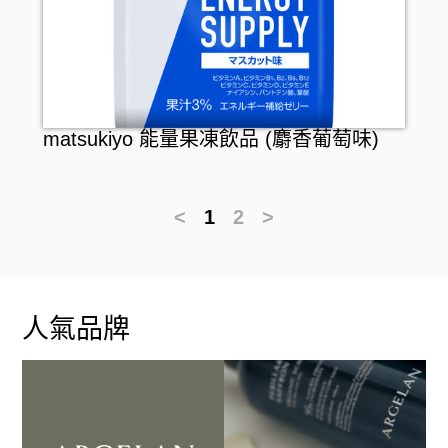
matsukiyo 能量果凍飲品 (麝香葡萄味)
<
1
2
>
人氣品牌