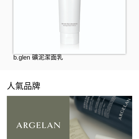
頭髮配件
口腔護理
牙刷
女士衛生護理
牙膏
男士剃鬚用品
b.glen 礦泥潔面乳
牙線
漱口水
人氣品牌
假牙護理