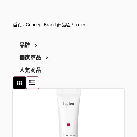
首頁
/
Concept Brand 商品區
/ b.glen
品牌
獨家商品
ARGELAN
人氣商品
THE RETINOTIME
醫藥品
THE RETINOTIME WHITE
化妝品
保健食品
W/M AAA
日用品
養生保健
彩妝
RECiPEO
食品
營養補充
唇妝及護理
家居用品
REPLICA NOTES
維他命
化妝工具及配件
家居清潔
零食及甜點
MQURE
美肌保健
洗顏潔面
衛生用品
飲品