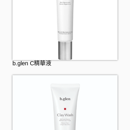
KNOWLEDGE
纖體塑身
面部護理
廚房用品
罐頭及乾貨
Nake
運動營養補充
面膜
廚具清潔
麵食及調味醬料
CONCRED
腸道健康
防曬
浴室清潔
WASHBLACK
逆齡抗老
卸妝
衣洗用品
HITS DIFFERENT
皮膚護理
男士護膚
醫療用品
b.glen C精華液
BEAUSTER
急救護理
個人護理
介護用品
INJESK
防疫口罩
身體護理
貼身衣物
保暖用品
SKIO
隱形眼鏡護理
沐浴產品
手部護理
嬰兒用品
消毒清潔
潤膚產品
足部護理
寵物產品
止汗香體
頭髮護理
頭髮造型