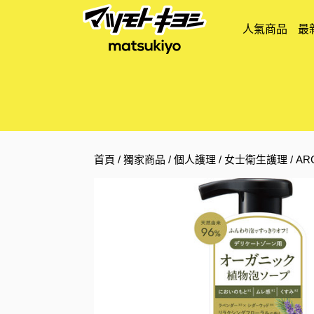
人氣商品
最
首頁
/
獨家商品
/
個人護理
/
女士衛生護理
/ A