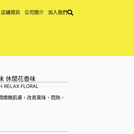
店舖資訊
公司簡介
加入我們
泡沫 休閒花香味
H RELAX FLORAL
滋潤嬌嫩肌膚，改善異味、悶熱、