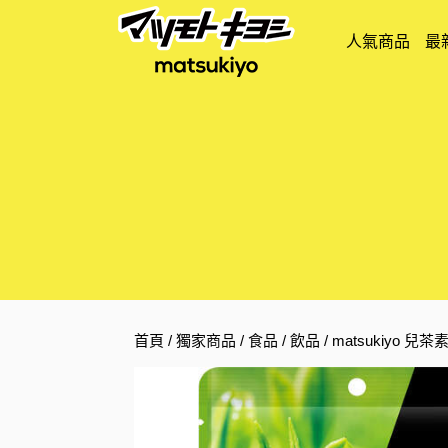
人氣商品
最
首頁
/
獨家商品
/
食品
/
飲品
/ matsukiyo 兒