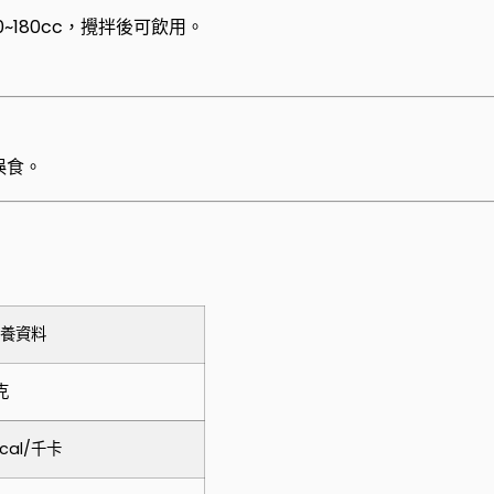
0~180cc，攪拌後可飲用。
誤食。
n 營養資料
1克
Kcal/千卡