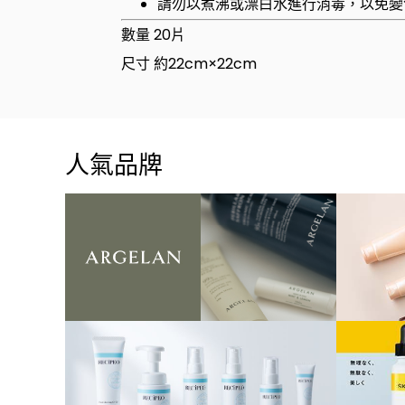
請勿以煮沸或漂白水進行消毒，以免變
數量 20片
尺寸 約22cm×22cm
人氣品牌