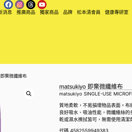
新消息
推廣商品
獨家商品
品牌
松本清會員
健康專研室
iyo 即棄微纖維布
matsukiyo 即棄微纖維布
matsukiyo SINGLE-USE MICRO
質地柔軟，不易損壞物品表面。布
良好吸水、吸油性能，微纖維絲的
乾或濕水擦拭皆可，無需使用清潔
代碼
4582559949383