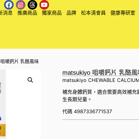
新消息
推廣商品
獨家商品
品牌
松本清會員
健康專研室
iyo 咀嚼鈣片 乳酪風味
matsukiyo 咀嚼鈣片 乳酪
matsukiyo CHEWABLE CALCIU
補充身體鈣質，適合需要高效補充
生長期兒童。
代碼
4987336771537