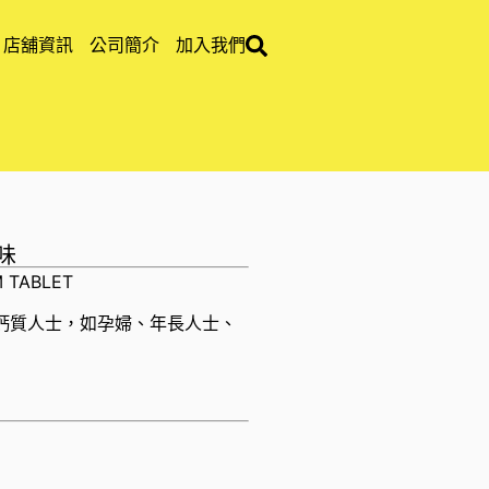
店舖資訊
公司簡介
加入我們
風味
M TABLET
鈣質人士，如孕婦、年長人士、