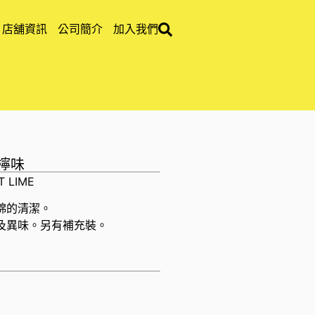
店舖資訊
公司簡介
加入我們
青檸味
T LIME
綿的清潔。
及異味。另有補充裝。