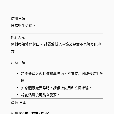
使用方法
日常衛生清潔。
保存方法
開封後請緊閉封口。 請置於低溫乾燥及兒童不易觸及的地
方。
注意事項
請不要深入內耳道和鼻腔內，不當使用可能會發生危
險。
如身體感覺異常時，請停止使用和立即求醫。
棉花沾濕後可能會脫落。
產地 日本
容量 100支（10支×10排）