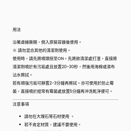
用法
沿著虛線撕開，倒入原裝容器後使用。
※ 請勿混合其他的清潔劑使用。
使用時，請先將噴頭扭至ON。先將欲清潔處打溼，直接將
清潔劑噴於有污垢處且放置20-30秒，然後用海棉或濕布
沾水擦拭。
若有頑強污垢可靜置2-3分鐘再擦拭。亦可使用於防止霉
菌，直接噴於經常有霉菌處放置5分鐘再沖洗乾淨便可。
注意事項
請勿在大理石等石材使用 。
若不肯定材質，建議不要使用。