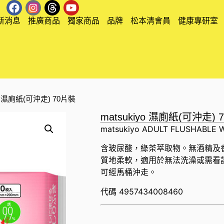
新消息
推廣商品
獨家商品
品牌
松本清會員
健康專研室
iyo 濕廁紙(可沖走) 70片裝
matsukiyo 濕廁紙(可沖走) 
matsukiyo ADULT FLUSHABLE W
含玻尿酸，綠茶萃取物。無酒精及
質地柔軟，適用於無法洗澡或需看
可經馬桶沖走。
代碼
4957434008460