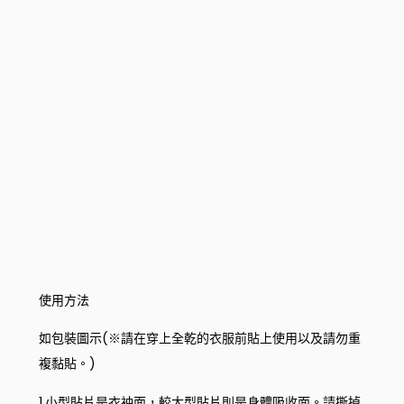
使用方法
如包裝圖示(※請在穿上全乾的衣服前貼上使用以及請勿重
複黏貼。)
1.小型貼片是衣袖面，較大型貼片則是身體吸收面。請撕掉