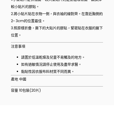
較小貼片的膠貼。
2.將小貼片貼在衣物一側，與衣袖的線對齊。在靠近胸側約
2~ 3cm的位置最佳。
3.照原樣折疊，撕下的大貼片的膠貼，緊密貼在衣服的腋下
位置。
注意事項
請置於低溫乾燥及兒童不易觸及的地方。
如有過敏情況請停止使用及盡早求醫。
黏貼性因衣服布料材質不同而異。
產地 中國
容量 10包裝(20片)