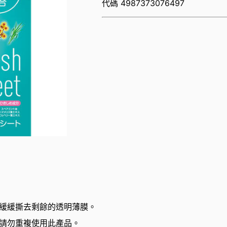
代碼
4987373076497
緩緩撕去剩餘的透明薄膜。
請勿重複使用此產品。