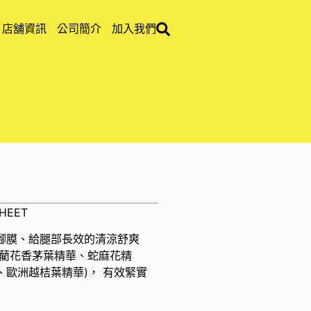
店舖資訊
公司簡介
加入我們
SHEET
腳膜、給腿部長效的清涼舒爽
、藺花香茅葉精華、蛇麻花精
歐洲越桔葉精華)， 有效緊實