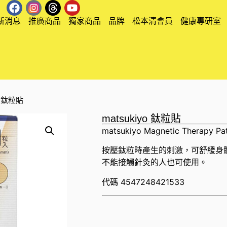
新消息
推廣商品
獨家商品
品牌
松本清會員
健康專研室
yo 鈦粒貼
matsukiyo 鈦粒貼
matsukiyo Magnetic Therapy Pa
按壓鈦粒時產生的刺激，可舒緩身
不能接觸針灸的人也可使用。
代碼
4547248421533