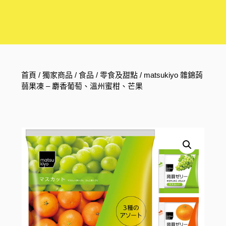
首頁
/
獨家商品
/
食品
/
零食及甜點
/ matsukiyo 雜錦蒟
蒻果凍 – 麝香葡萄、溫州蜜柑、芒果