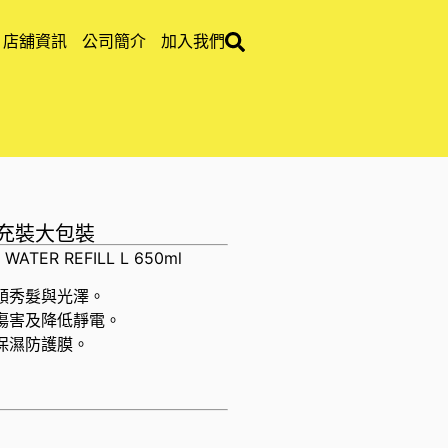
店舖資訊
公司簡介
加入我們
 補充裝大包裝
 WATER REFILL L 650ml
順秀髮與光澤。
傷害及降低靜電。
保濕防護膜。