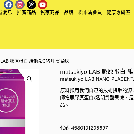
新消息
推廣商品
獨家商品
品牌
松本清會員
健康專研室
iyo LAB 膠原蛋白 維他命C啫哩 葡萄味
matsukiyo LAB 膠原蛋
matsukiyo LAB NANO PLACENT
原料採用我們自己的技術提取的源
師推薦膠原蛋白/透明質酸果凍，
品。
代碼
4580101205697