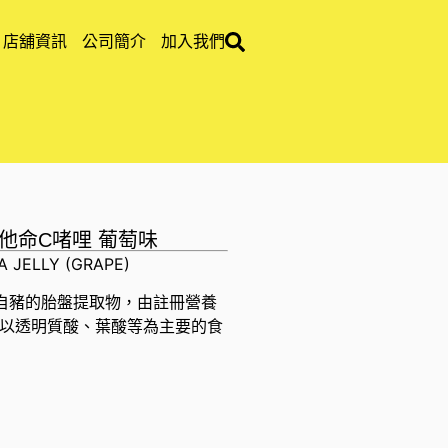
店舖資訊
公司簡介
加入我們
白 維他命C啫哩 葡萄味
A JELLY (GRAPE)
自豬的胎盤提取物，由註冊營養
是以透明質酸、葉酸等為主要的食