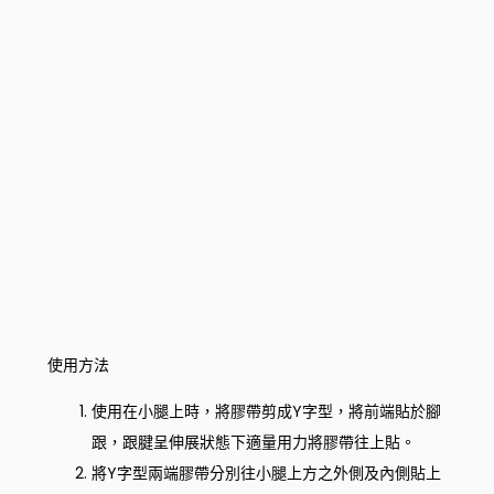
使用方法
使用在小腿上時，將膠帶剪成Y字型，將前端貼於腳
跟，跟腱呈伸展狀態下適量用力將膠帶往上貼。
將Y字型兩端膠帶分別往小腿上方之外側及內側貼上