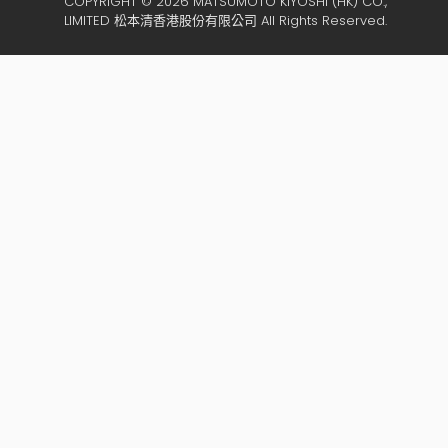
COPYRIGHT © 2026 MATSUMOTO KIYOSHI (HK) CO.,
LIMITED 松本清香港股份有限公司 All Rights Reserved.