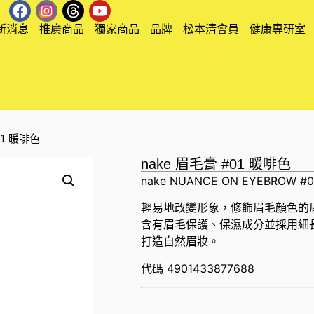
新消息
推廣商品
獨家商品
品牌
松本清會員
健康專研室
#01 暖啡色
nake 眉毛膏 #01 暖啡色
nake NUANCE ON EYEBROW #
輕易地改變形象，修飾眉毛顏色的
含有眉毛保護、保濕成分並採用細
打造自然眉妝。
代碼
4901433877688