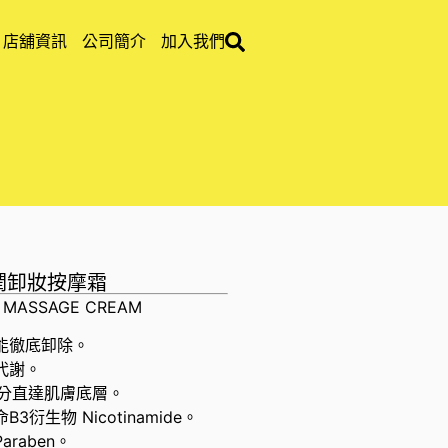
店舖資訊
公司簡介
加入我們
緻滋潤卸妝按摩霜
& MASSAGE CREAM
能徹底卸除。
代謝。
濕成分直達肌膚底層。
生物 Nicotinamide。
raben。