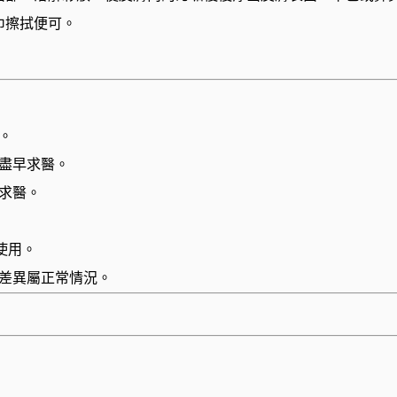
巾擦拭便可。
。
盡早求醫。
求醫。
使用。
差異屬正常情況。