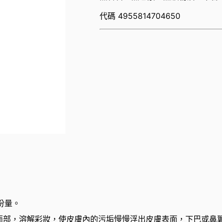
代碼
4955814704650
份量。
面部，溶解彩妝，使皮膚內的污垢慢慢浮出皮膚表面，下巴或鼻