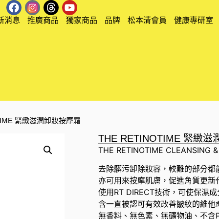
新消息
推廣商品
獨家商品
品牌
松本清會員
健康專研室
NOTIME 緊緻滋潤卸妝按摩霜
THE RETINOTIME 緊
THE RETINOTIME CLEANSING 
去除髒污卸除妝容，較難的部分都
亦可用來按摩肌膚，促進角質更新
使用RT DIRECT技術，可使保
含一直被認可有效改善皺紋的維他命B3衍
無香料、無色素、無礦物油、不含Pa