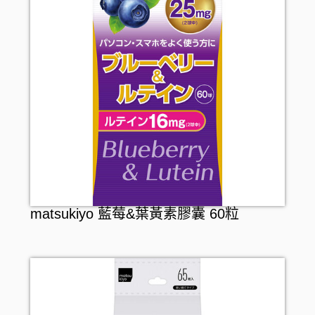
matsukiyo 藍莓&葉黃素膠囊 60粒