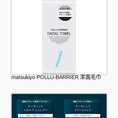
matsukiyo POLLU-BARRIER 潔面毛巾