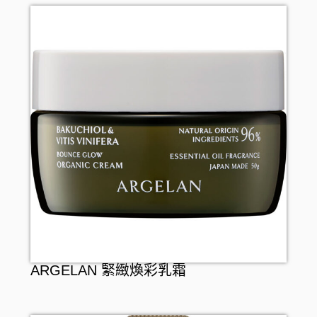
INJESK
防疫口罩
身體護理
貼身衣物
保暖用品
SKIO
隱形眼鏡護理
沐浴產品
手部護理
嬰兒用品
消毒清潔
潤膚產品
足部護理
寵物產品
止汗香體
頭髮護理
頭髮造型
頭髮配件
口腔護理
牙刷
女士衛生護理
牙膏
男士剃鬚用品
牙線
ARGELAN 緊緻煥彩乳霜
漱口水