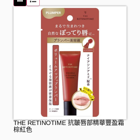
W/M AAA
日用品
養生保健
彩妝
RECiPEO
食品
營養補充
唇妝及護理
家居用品
REPLICA NOTES
維他命
化妝工具及配件
家居清潔
零食及甜點
MQURE
美肌保健
洗顏潔面
衛生用品
飲品
KNOWLEDGE
纖體塑身
面部護理
廚房用品
罐頭及乾貨
Nake
運動營養補充
面膜
廚具清潔
麵食及調味醬料
CONCRED
腸道健康
防曬
浴室清潔
WASHBLACK
逆齡抗老
卸妝
衣洗用品
HITS DIFFERENT
皮膚護理
男士護膚
醫療用品
THE RETINOTIME 抗皺唇部精華豐盈霜
BEAUSTER
急救護理
個人護理
介護用品
棕紅色