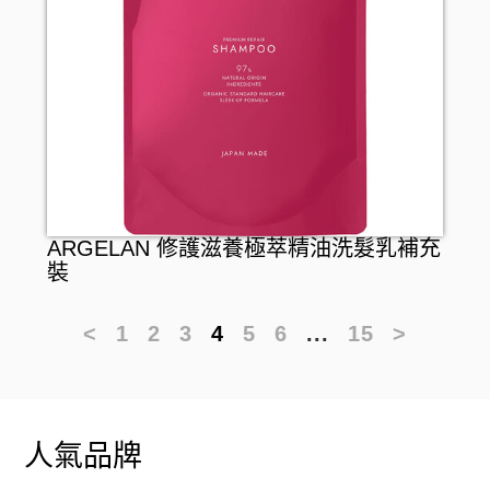
ARGELAN 修護滋養極萃精油洗髮乳補充
裝
<
1
2
3
4
5
6
...
15
>
人氣品牌