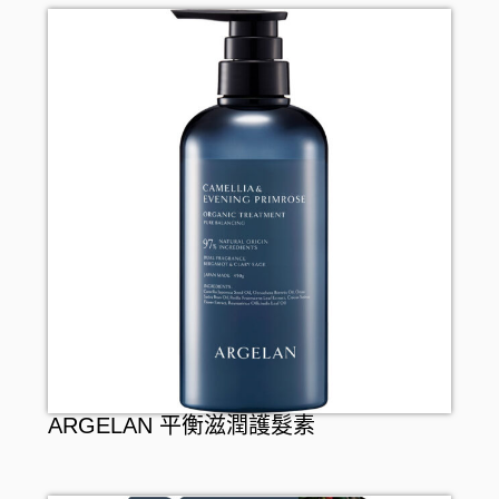
INJESK
防疫口罩
身體護理
貼身衣物
保暖用品
SKIO
隱形眼鏡護理
沐浴產品
手部護理
嬰兒用品
消毒清潔
潤膚產品
足部護理
寵物產品
止汗香體
頭髮護理
頭髮造型
頭髮配件
口腔護理
牙刷
女士衛生護理
牙膏
男士剃鬚用品
牙線
ARGELAN 平衡滋潤護髮素
漱口水