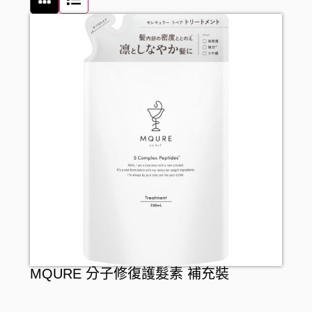
W/M AAA
日用品
養生保健
彩妝
RECiPEO
食品
營養補充
唇妝及護理
家居用品
REPLICA NOTES
維他命
化妝工具及配件
家居清潔
零食及甜點
MQURE
美肌保健
洗顏潔面
衛生用品
飲品
KNOWLEDGE
纖體塑身
面部護理
廚房用品
罐頭及乾貨
Nake
運動營養補充
面膜
廚具清潔
麵食及調味醬料
CONCRED
腸道健康
防曬
浴室清潔
WASHBLACK
逆齡抗老
卸妝
衣洗用品
HITS DIFFERENT
皮膚護理
男士護膚
醫療用品
MQURE 分子修復護髮素 補充裝
BEAUSTER
急救護理
個人護理
介護用品